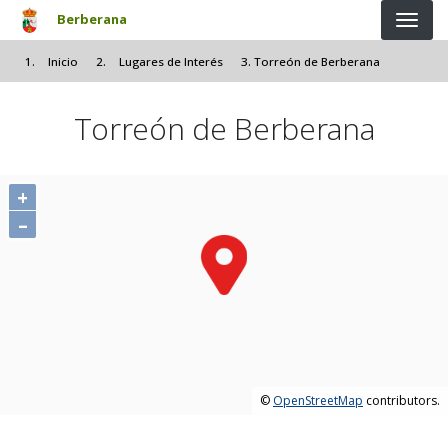
Pasar al contenido principal
Berberana
Inicio
Lugares de Interés
Torreón de Berberana
Torreón de Berberana
+
–
©
OpenStreetMap
contributors.